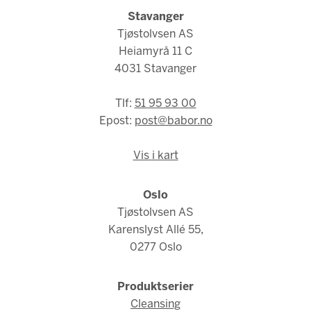
Stavanger
Tjøstolvsen AS
Heiamyrå 11 C
4031 Stavanger
Tlf:
51 95 93 00
Epost:
post@babor.no
Vis i kart
Oslo
Tjøstolvsen AS
Karenslyst Allé 55,
0277 Oslo
Produktserier
Cleansing