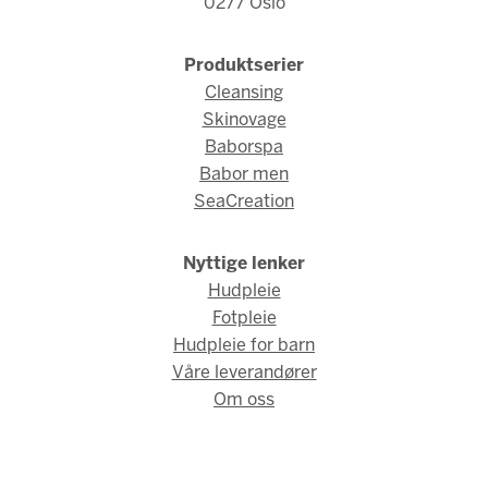
0277 Oslo
Produktserier
Cleansing
Skinovage
Baborspa
Babor men
SeaCreation
Nyttige lenker
Hudpleie
Fotpleie
Hudpleie for barn
Våre leverandører
Om oss
© Babor Norge 2026 / Webdesign og webutvikling av
AMBIO AS