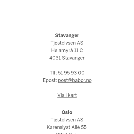
Stavanger
Tjøstolvsen AS
Heiamyrå 11 C
4031 Stavanger
Tlf:
51 95 93 00
Epost:
post@babor.no
Vis i kart
Oslo
Tjøstolvsen AS
Karenslyst Allé 55,