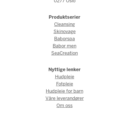
0277 Oslo
Produktserier
Cleansing
Skinovage
Baborspa
Babor men
SeaCreation
Nyttige lenker
Hudpleie
Fotpleie
Hudpleie for barn
Våre leverandører
Om oss
© Babor Norge 2026 / Webdesign og webutvikling av
AMBIO AS