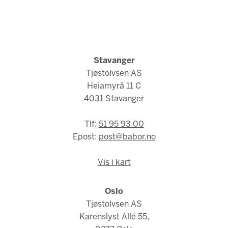
Stavanger
Tjøstolvsen AS
Heiamyrå 11 C
4031 Stavanger
Tlf:
51 95 93 00
Epost:
post@babor.no
Vis i kart
Oslo
Tjøstolvsen AS
Karenslyst Allé 55,