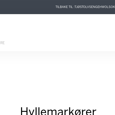
TILBAKE TIL :
TJØSTOLVSEN
GEHWOL
SOK
ERE
Hyllemarkører