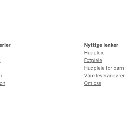
erier
Nyttige lenker
Hudpleie
e
Fotpleie
Hudpleie for barn
n
Våre leverandører
on
Om oss