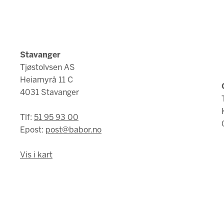
Stavanger
Tjøstolvsen AS
Heiamyrå 11 C
4031 Stavanger
Tlf:
51 95 93 00
Epost:
post@babor.no
Vis i kart