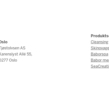
Produkts
Oslo
Cleansing
Tjøstolvsen AS
Skinovag
Karenslyst Allé 55,
Baborspa
0277 Oslo
Babor me
SeaCreati