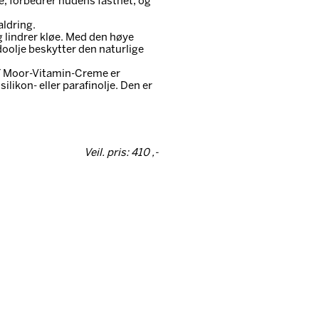
e, forbedrer hudens fasthet, og
aldring.
g lindrer kløe. Med den høye
oolje beskytter den naturlige
VIT Moor-Vitamin-Creme er
likon- eller parafinolje. Den er
Veil. pris: 410 ,-