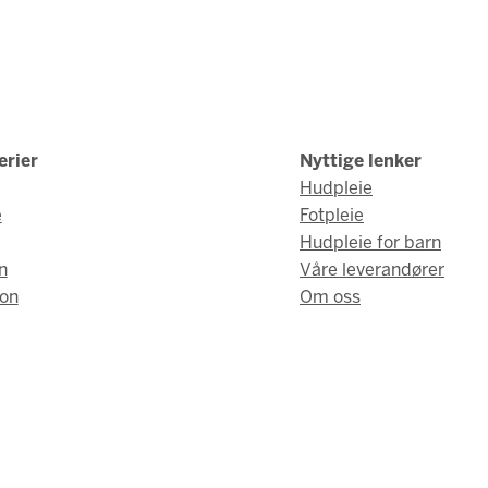
erier
Nyttige lenker
Hudpleie
e
Fotpleie
Hudpleie for barn
n
Våre leverandører
on
Om oss