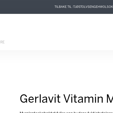
TILBAKE TIL :
TJØSTOLVSEN
GEHWOL
SOK
ERE
Gerlavit Vitamin 