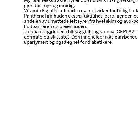
Myrplanteekstraktet fyller opp hudens fuktighetslagr
gjør den myk og smidig.
Vitamin E glatter ut huden og motvirker for tidlig hud
Panthenol gir huden ekstra fuktighet, beroliger den o
andelen av umettede fettsyrer fra hvetekim og avokad
hudbarrieren og pleier huden.
Jojobaolje gjør den i tillegg glatt og smidig. GERLA
dermatologisk testet. Den inneholder ikke parabener, si
uparfymert og også egnet for diabetikere.