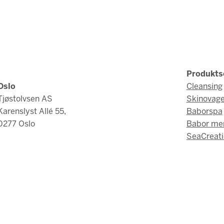
Produkts
Oslo
Cleansing
Tjøstolvsen AS
Skinovag
Karenslyst Allé 55,
Baborspa
0277 Oslo
Babor me
SeaCreati