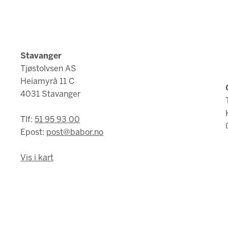
Stavanger
Tjøstolvsen AS
Heiamyrå 11 C
4031 Stavanger
Tlf:
51 95 93 00
Epost:
post@babor.no
Vis i kart