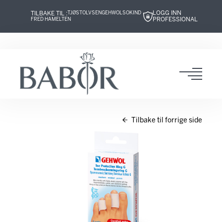
LOGG INN
TILBAKE TIL :
TJØSTOLVSEN
GEHWOL
SOKIND
PROFESSIONAL
FRED HAMELTEN
Hopp
Hopp
Hopp
Hopp
til
til
til
til
innhold
navigasjon
innhold
navigasjon
Toggl
navig
Tilbake til forrige side