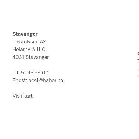
Stavanger
Tjøstolvsen AS
Heiamyrå 11 C
4031 Stavanger
Tlf:
51 95 93 00
Epost:
post@babor.no
Vis i kart