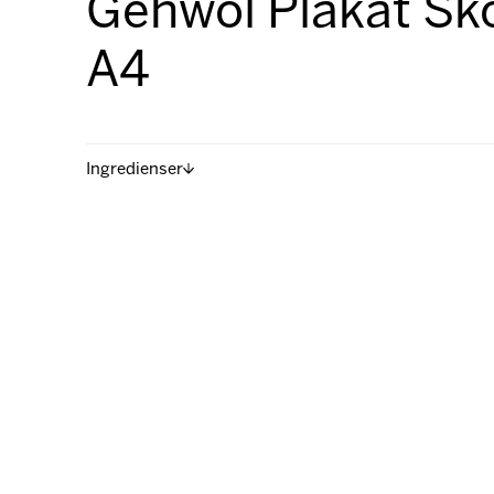
Gehwol Plakat Sk
A4
Ingredienser