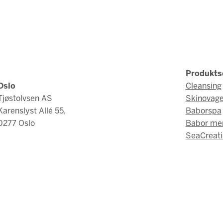
Produkts
Oslo
Cleansing
Tjøstolvsen AS
Skinovag
Karenslyst Allé 55,
Baborspa
0277 Oslo
Babor me
SeaCreati