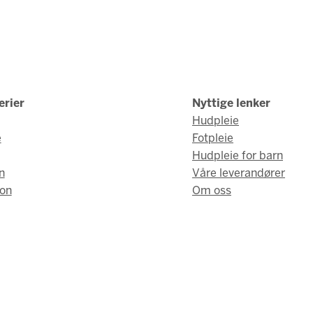
erier
Nyttige lenker
Hudpleie
e
Fotpleie
Hudpleie for barn
n
Våre leverandører
on
Om oss