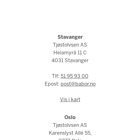
Stavanger
Tjøstolvsen AS
Heiamyrå 11 C
4031 Stavanger
Tlf:
51 95 93 00
Epost:
post@babor.no
Vis i kart
Oslo
Tjøstolvsen AS
Karenslyst Allé 55,