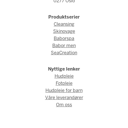
0277 Oslo
Produktserier
Cleansing
Skinovage
Baborspa
Babor men
SeaCreation
Nyttige lenker
Hudpleie
Fotpleie
Hudpleie for barn
Våre leverandører
Om oss
© Babor Norge 2026 / Webdesign og webutvikling av
AMBIO AS