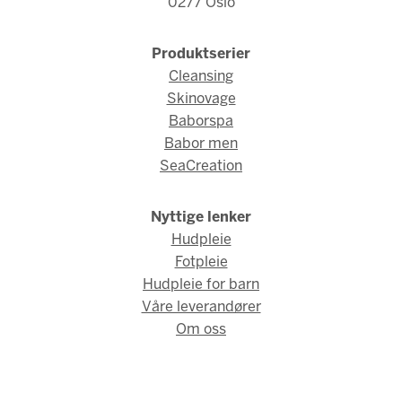
0277 Oslo
Produktserier
Cleansing
Skinovage
Baborspa
Babor men
SeaCreation
Nyttige lenker
Hudpleie
Fotpleie
Hudpleie for barn
Våre leverandører
Om oss
© Babor Norge 2026 / Webdesign og webutvikling av
AMBIO AS