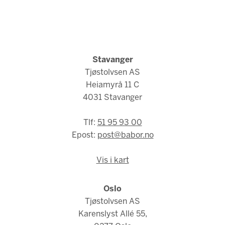
Stavanger
Tjøstolvsen AS
Heiamyrå 11 C
4031 Stavanger
Tlf:
51 95 93 00
Epost:
post@babor.no
Vis i kart
Oslo
Tjøstolvsen AS
Karenslyst Allé 55,