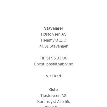
Stavanger
Tjøstolvsen AS
Heiamyrå 11 C
4031 Stavanger
Tlf:
51 95 93 00
Epost:
post@babor.no
Vis i kart
Oslo
Tjøstolvsen AS
Karenslyst Allé 55,