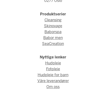
0277 Oslo
Produktserier
Cleansing
Skinovage
Baborspa
Babor men
SeaCreation
Nyttige lenker
Hudpleie
Fotpleie
Hudpleie for barn
Våre leverandører
Om oss
© Babor Norge 2026 / Webdesign og webutvikling av
AMBIO AS