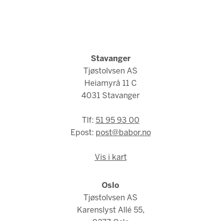
Stavanger
Tjøstolvsen AS
Heiamyrå 11 C
4031 Stavanger
Tlf:
51 95 93 00
Epost:
post@babor.no
Vis i kart
Oslo
Tjøstolvsen AS
Karenslyst Allé 55,