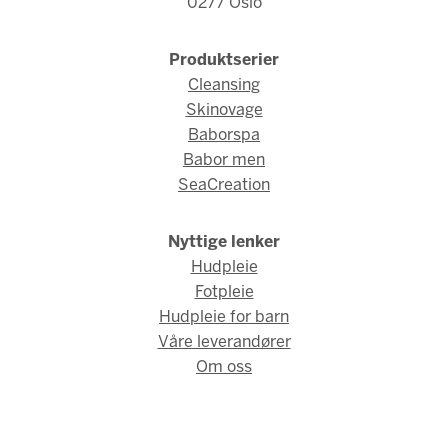
0277 Oslo
Produktserier
Cleansing
Skinovage
Baborspa
Babor men
SeaCreation
Nyttige lenker
Hudpleie
Fotpleie
Hudpleie for barn
Våre leverandører
Om oss
© Babor Norge 2026 / Webdesign og webutvikling av
AMBIO AS