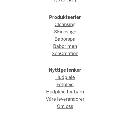
0277 Oslo
Produktserier
Cleansing
Skinovage
Baborspa
Babor men
SeaCreation
Nyttige lenker
Hudpleie
Fotpleie
Hudpleie for barn
Våre leverandører
Om oss
© Babor Norge 2026 / Webdesign og webutvikling av
AMBIO AS