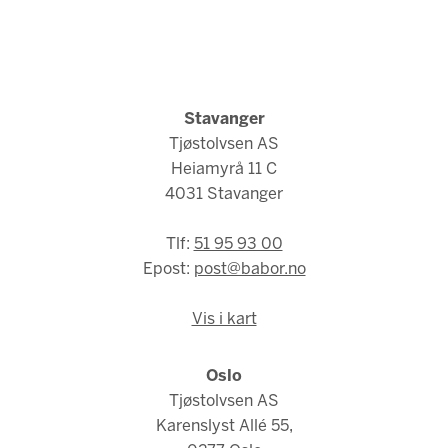
Stavanger
Tjøstolvsen AS
Heiamyrå 11 C
4031 Stavanger
Tlf:
51 95 93 00
Epost:
post@babor.no
Vis i kart
Oslo
Tjøstolvsen AS
Karenslyst Allé 55,