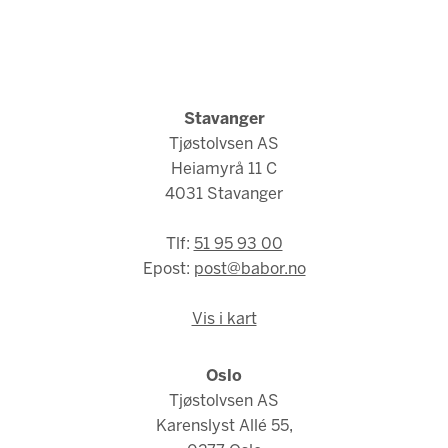
Stavanger
Tjøstolvsen AS
Heiamyrå 11 C
4031 Stavanger
Tlf:
51 95 93 00
Epost:
post@babor.no
Vis i kart
Oslo
Tjøstolvsen AS
Karenslyst Allé 55,