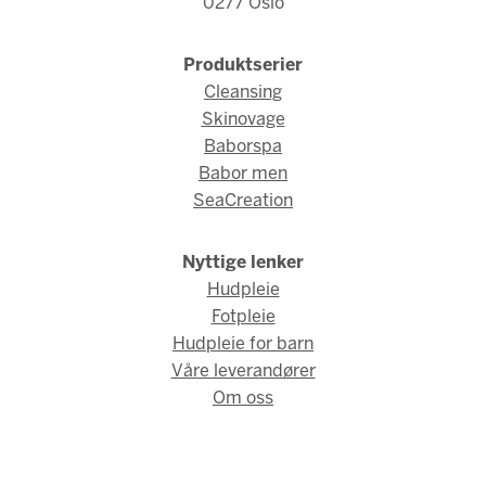
0277 Oslo
Produktserier
Cleansing
Skinovage
Baborspa
Babor men
SeaCreation
Nyttige lenker
Hudpleie
Fotpleie
Hudpleie for barn
Våre leverandører
Om oss
© Babor Norge 2026 / Webdesign og webutvikling av
AMBIO AS