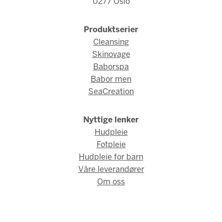
0277 Oslo
Produktserier
Cleansing
Skinovage
Baborspa
Babor men
SeaCreation
Nyttige lenker
Hudpleie
Fotpleie
Hudpleie for barn
Våre leverandører
Om oss
© Babor Norge 2026 / Webdesign og webutvikling av
AMBIO AS