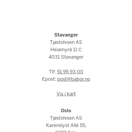
Stavanger
Tjøstolvsen AS
Heiamyrå 11 C
4031 Stavanger
Tlf:
51 95 93 00
Epost:
post@babor.no
Vis i kart
Oslo
Tjøstolvsen AS
Karenslyst Allé 55,