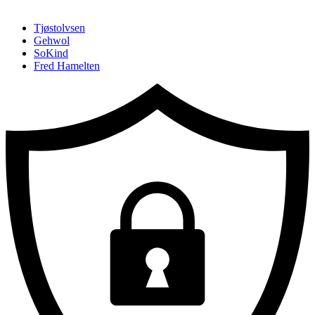
Hopp
Hopp
TILBAKE TIL :
Tjøstolvsen
til
til
Gehwol
innhold
navigasjon
SoKind
Fred Hamelten