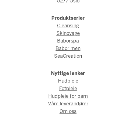
0277 Oslo
Produktserier
Cleansing
Skinovage
Baborspa
Babor men
SeaCreation
Nyttige lenker
Hudpleie
Fotpleie
Hudpleie for barn
Våre leverandører
Om oss
© Babor Norge 2026 / Webdesign og webutvikling av
AMBIO AS