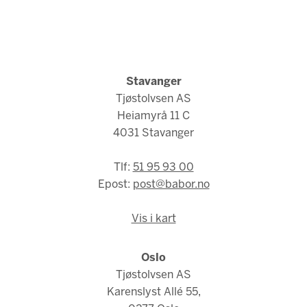
Stavanger
Tjøstolvsen AS
Heiamyrå 11 C
4031 Stavanger
Tlf:
51 95 93 00
Epost:
post@babor.no
Vis i kart
Oslo
Tjøstolvsen AS
Karenslyst Allé 55,