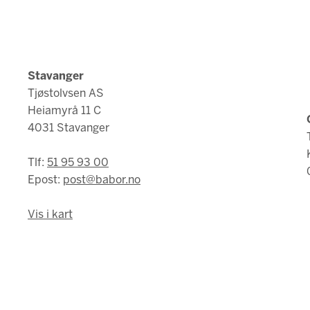
Stavanger
Tjøstolvsen AS
Heiamyrå 11 C
4031 Stavanger
Tlf:
51 95 93 00
Epost:
post@babor.no
Vis i kart