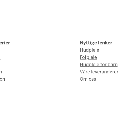
erier
Nyttige lenker
Hudpleie
e
Fotpleie
Hudpleie for barn
n
Våre leverandører
on
Om oss