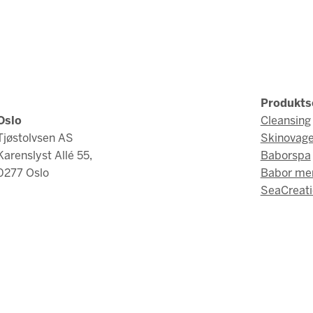
Produkts
Oslo
Cleansing
Tjøstolvsen AS
Skinovag
Karenslyst Allé 55,
Baborspa
0277 Oslo
Babor me
SeaCreati