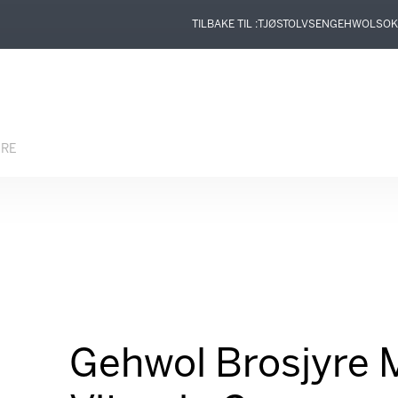
TILBAKE TIL :
TJØSTOLVSEN
GEHWOL
SOK
ERE
Gehwol Brosjyre 