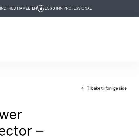
IND
FRED HAMELTEN
LOGG INN PROFESSIONAL
Tilbake til forrige side
ower
ector –