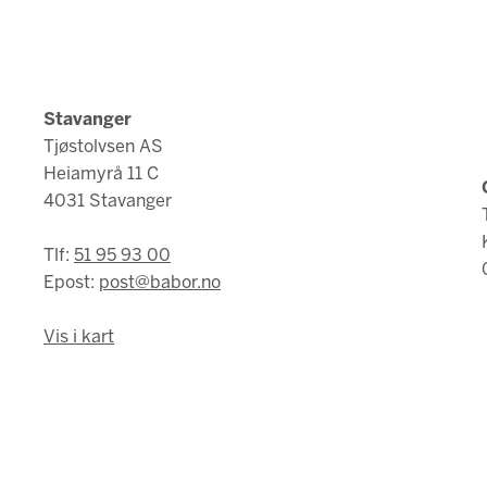
Stavanger
Tjøstolvsen AS
Heiamyrå 11 C
4031 Stavanger
Tlf:
51 95 93 00
Epost:
post@babor.no
Vis i kart