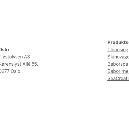
Produkts
Oslo
Cleansing
Tjøstolvsen AS
Skinovag
Karenslyst Allé 55,
Baborspa
0277 Oslo
Babor me
SeaCreati