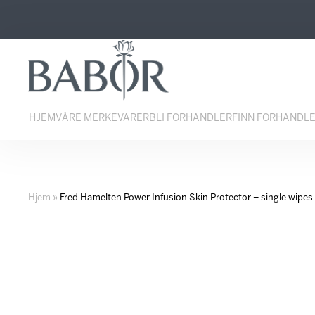
Hopp
Hopp
til
til
innhold
navigasjon
HJEM
VÅRE MERKEVARER
BLI FORHANDLER
FINN FORHANDL
Hjem
»
Fred Hamelten Power Infusion Skin Protector – single wipes