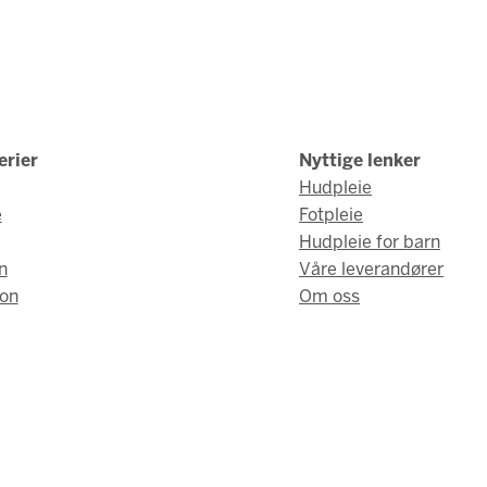
erier
Nyttige lenker
Hudpleie
e
Fotpleie
Hudpleie for barn
n
Våre leverandører
on
Om oss