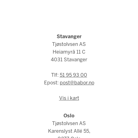
Stavanger
Tjøstolvsen AS
Heiamyrå 11 C
4031 Stavanger
Tlf:
51 95 93 00
Epost:
post@babor.no
Vis i kart
Oslo
Tjøstolvsen AS
Karenslyst Allé 55,