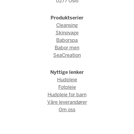
0277 Oslo
Produktserier
Cleansing
Skinovage
Baborspa
Babor men
SeaCreation
Nyttige lenker
Hudpleie
Fotpleie
Hudpleie for barn
Våre leverandører
Om oss
© Babor Norge 2026 / Webdesign og webutvikling av
AMBIO AS