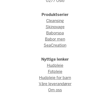
0277 Oslo
Produktserier
Cleansing
Skinovage
Baborspa
Babor men
SeaCreation
Nyttige lenker
Hudpleie
Fotpleie
Hudpleie for barn
Våre leverandører
Om oss
© Babor Norge 2026 / Webdesign og webutvikling av
AMBIO AS