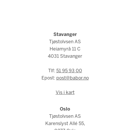
Stavanger
Tjøstolvsen AS
Heiamyrå 11 C
4031 Stavanger
Tlf:
51 95 93 00
Epost:
post@babor.no
Vis i kart
Oslo
Tjøstolvsen AS
Karenslyst Allé 55,