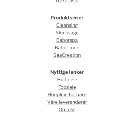
0277 Oslo
Produktserier
Cleansing
Skinovage
Baborspa
Babor men
SeaCreation
Nyttige lenker
Hudpleie
Fotpleie
Hudpleie for barn
Våre leverandører
Om oss
© Babor Norge 2026 / Webdesign og webutvikling av
AMBIO AS