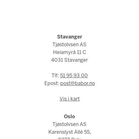
Stavanger
Tjøstolvsen AS
Heiamyrå 11 C
4031 Stavanger
Tlf:
51 95 93 00
Epost:
post@babor.no
Vis i kart
Oslo
Tjøstolvsen AS
Karenslyst Allé 55,