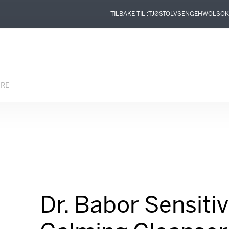
TILBAKE TIL :
TJØSTOLVSEN
GEHWOL
SOK
ERE
Dr. Babor Sensitiv