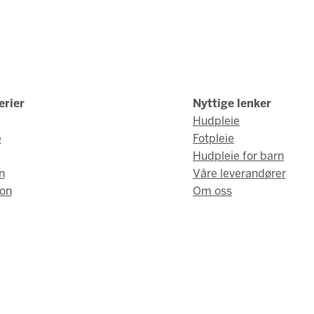
erier
Nyttige lenker
Hudpleie
e
Fotpleie
Hudpleie for barn
n
Våre leverandører
on
Om oss