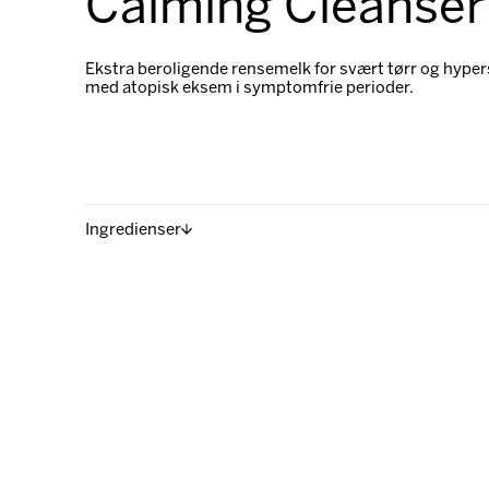
Calming Cleanser
Ekstra beroligende rensemelk for svært tørr og hypers
med atopisk eksem i symptomfrie perioder.
Ingredienser