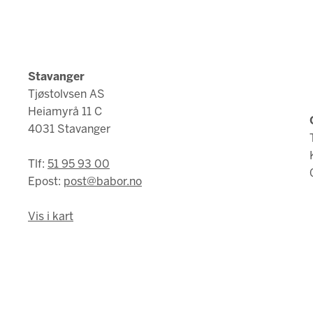
Stavanger
Tjøstolvsen AS
Heiamyrå 11 C
4031 Stavanger
Tlf:
51 95 93 00
Epost:
post@babor.no
Vis i kart