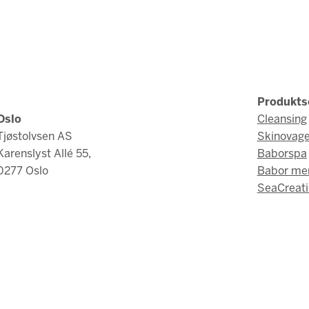
Produkts
Oslo
Cleansing
Tjøstolvsen AS
Skinovag
Karenslyst Allé 55,
Baborspa
0277 Oslo
Babor me
SeaCreati