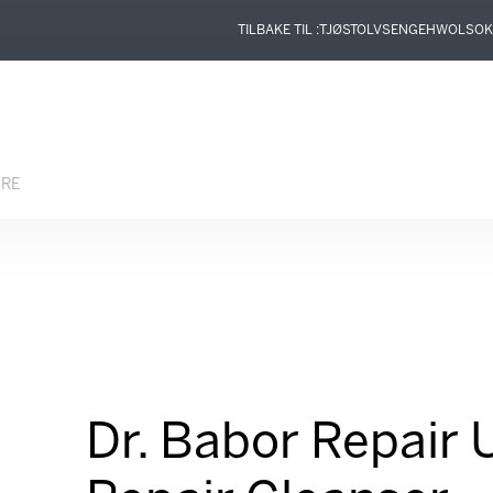
TILBAKE TIL :
TJØSTOLVSEN
GEHWOL
SOK
ERE
Dr. Babor Repair 