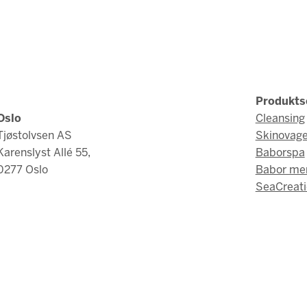
Produkts
Oslo
Cleansing
Tjøstolvsen AS
Skinovag
Karenslyst Allé 55,
Baborspa
0277 Oslo
Babor me
SeaCreati