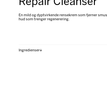
Repair Cleanser
En mild og dyptvirkende rensekrem som fjerner smuss
hud som trenger regenerering.
Ingredienser