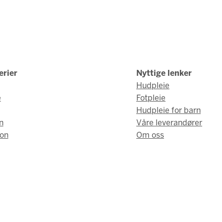
erier
Nyttige lenker
Hudpleie
e
Fotpleie
Hudpleie for barn
n
Våre leverandører
on
Om oss