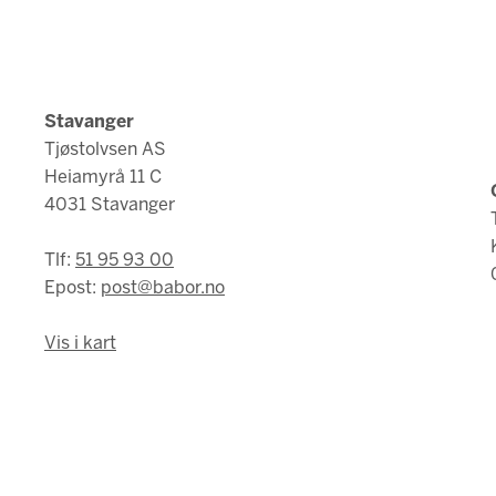
Stavanger
Tjøstolvsen AS
Heiamyrå 11 C
4031 Stavanger
Tlf:
51 95 93 00
Epost:
post@babor.no
Vis i kart