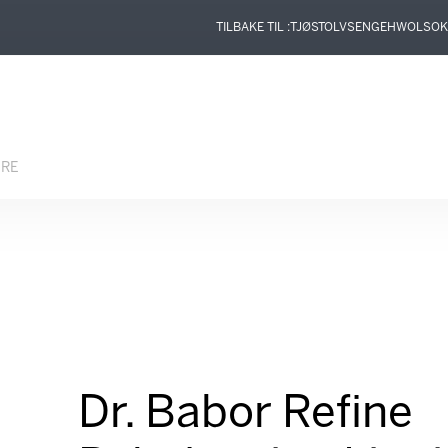
TILBAKE TIL :
TJØSTOLVSEN
GEHWOL
SOK
ERE
Dr. Babor Refine