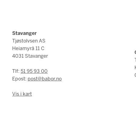
Stavanger
Tjøstolvsen AS
Heiamyrå 11 C
4031 Stavanger
Tlf:
51 95 93 00
Epost:
post@babor.no
Vis i kart