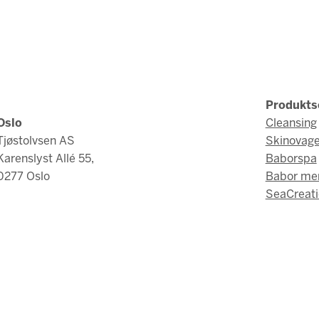
Produkts
Oslo
Cleansing
Tjøstolvsen AS
Skinovag
Karenslyst Allé 55,
Baborspa
0277 Oslo
Babor me
SeaCreati