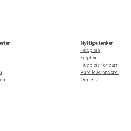
erier
Nyttige lenker
Hudpleie
e
Fotpleie
Hudpleie for barn
n
Våre leverandører
on
Om oss