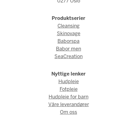
0277 Oslo
Produktserier
Cleansing
Skinovage
Baborspa
Babor men
SeaCreation
Nyttige lenker
Hudpleie
Fotpleie
Hudpleie for barn
Våre leverandører
Om oss
© Babor Norge 2026 / Webdesign og webutvikling av
AMBIO AS