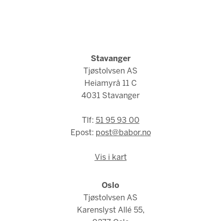
Stavanger
Tjøstolvsen AS
Heiamyrå 11 C
4031 Stavanger
Tlf:
51 95 93 00
Epost:
post@babor.no
Vis i kart
Oslo
Tjøstolvsen AS
Karenslyst Allé 55,