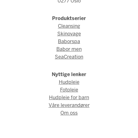
0277 Oslo
Produktserier
Cleansing
Skinovage
Baborspa
Babor men
SeaCreation
Nyttige lenker
Hudpleie
Fotpleie
Hudpleie for barn
Våre leverandører
Om oss
© Babor Norge 2026 / Webdesign og webutvikling av
AMBIO AS