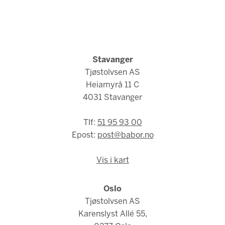
Stavanger
Tjøstolvsen AS
Heiamyrå 11 C
4031 Stavanger
Tlf:
51 95 93 00
Epost:
post@babor.no
Vis i kart
Oslo
Tjøstolvsen AS
Karenslyst Allé 55,