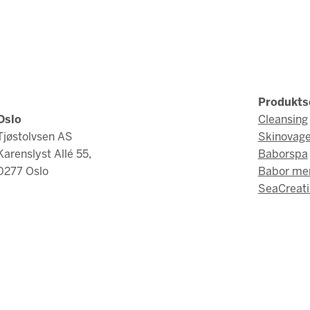
Produkts
Oslo
Cleansing
Tjøstolvsen AS
Skinovag
Karenslyst Allé 55,
Baborspa
0277 Oslo
Babor me
SeaCreati