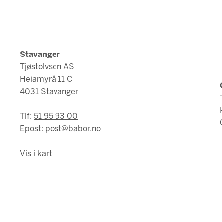
Stavanger
Tjøstolvsen AS
Heiamyrå 11 C
4031 Stavanger
Tlf:
51 95 93 00
Epost:
post@babor.no
Vis i kart