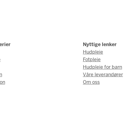
erier
Nyttige lenker
Hudpleie
e
Fotpleie
Hudpleie for barn
n
Våre leverandører
on
Om oss