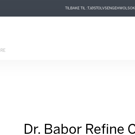
TILBAKE TIL :
TJØSTOLVSEN
GEHWOL
SOK
ERE
Dr. Babor Refine