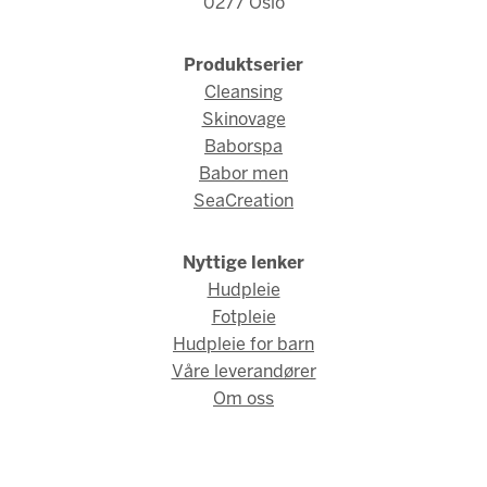
0277 Oslo
Produktserier
Cleansing
Skinovage
Baborspa
Babor men
SeaCreation
Nyttige lenker
Hudpleie
Fotpleie
Hudpleie for barn
Våre leverandører
Om oss
© Babor Norge 2026 / Webdesign og webutvikling av
AMBIO AS