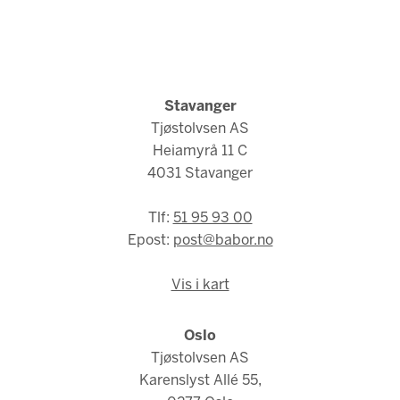
Stavanger
Tjøstolvsen AS
Heiamyrå 11 C
4031 Stavanger
Tlf:
51 95 93 00
Epost:
post@babor.no
Vis i kart
Oslo
Tjøstolvsen AS
Karenslyst Allé 55,