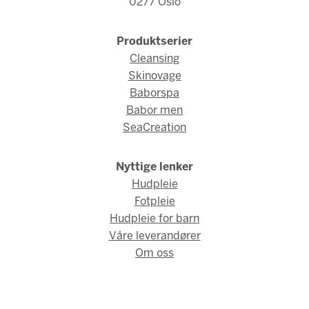
0277 Oslo
Produktserier
Cleansing
Skinovage
Baborspa
Babor men
SeaCreation
Nyttige lenker
Hudpleie
Fotpleie
Hudpleie for barn
Våre leverandører
Om oss
© Babor Norge 2026 / Webdesign og webutvikling av
AMBIO AS