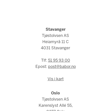
Stavanger
Tjøstolvsen AS
Heiamyrå 11 C
4031 Stavanger
Tlf:
51 95 93 00
Epost:
post@babor.no
Vis i kart
Oslo
Tjøstolvsen AS
Karenslyst Allé 55,