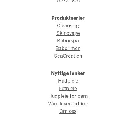
0277 Oslo
Produktserier
Cleansing
Skinovage
Baborspa
Babor men
SeaCreation
Nyttige lenker
Hudpleie
Fotpleie
Hudpleie for barn
Våre leverandører
Om oss
© Babor Norge 2026 / Webdesign og webutvikling av
AMBIO AS