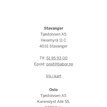
Stavanger
Tjøstolvsen AS
Heiamyrå 11 C
4031 Stavanger
Tlf:
51 95 93 00
Epost:
post@babor.no
Vis i kart
Oslo
Tjøstolvsen AS
Karenslyst Allé 55,