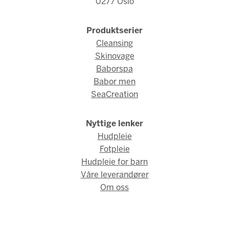
0277 Oslo
Produktserier
Cleansing
Skinovage
Baborspa
Babor men
SeaCreation
Nyttige lenker
Hudpleie
Fotpleie
Hudpleie for barn
Våre leverandører
Om oss
© Babor Norge 2026 / Webdesign og webutvikling av
AMBIO AS