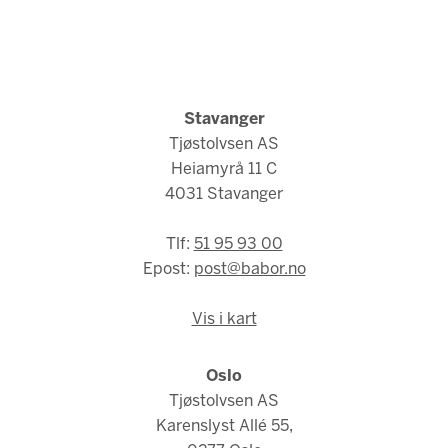
Stavanger
Tjøstolvsen AS
Heiamyrå 11 C
4031 Stavanger
Tlf:
51 95 93 00
Epost:
post@babor.no
Vis i kart
Oslo
Tjøstolvsen AS
Karenslyst Allé 55,