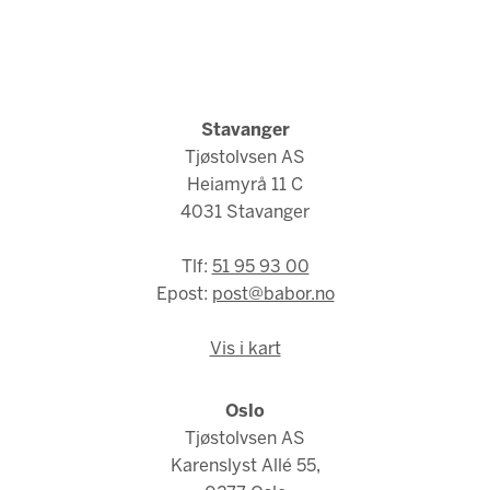
Stavanger
Tjøstolvsen AS
Heiamyrå 11 C
4031 Stavanger
Tlf:
51 95 93 00
Epost:
post@babor.no
Vis i kart
Oslo
Tjøstolvsen AS
Karenslyst Allé 55,