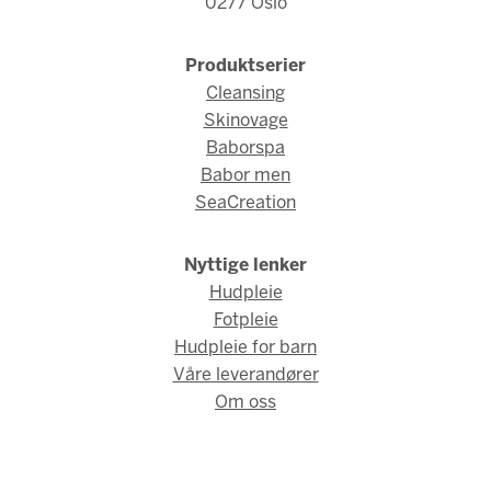
0277 Oslo
Produktserier
Cleansing
Skinovage
Baborspa
Babor men
SeaCreation
Nyttige lenker
Hudpleie
Fotpleie
Hudpleie for barn
Våre leverandører
Om oss
© Babor Norge 2026 / Webdesign og webutvikling av
AMBIO AS