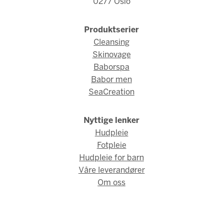
0277 Oslo
Produktserier
Cleansing
Skinovage
Baborspa
Babor men
SeaCreation
Nyttige lenker
Hudpleie
Fotpleie
Hudpleie for barn
Våre leverandører
Om oss
© Babor Norge 2026 / Webdesign og webutvikling av
AMBIO AS