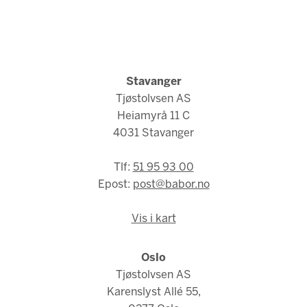
Stavanger
Tjøstolvsen AS
Heiamyrå 11 C
4031 Stavanger
Tlf:
51 95 93 00
Epost:
post@babor.no
Vis i kart
Oslo
Tjøstolvsen AS
Karenslyst Allé 55,