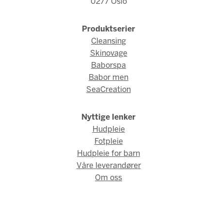
0277 Oslo
Produktserier
Cleansing
Skinovage
Baborspa
Babor men
SeaCreation
Nyttige lenker
Hudpleie
Fotpleie
Hudpleie for barn
Våre leverandører
Om oss
© Babor Norge 2026 / Webdesign og webutvikling av
AMBIO AS