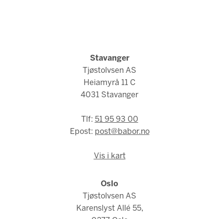
Stavanger
Tjøstolvsen AS
Heiamyrå 11 C
4031 Stavanger
Tlf:
51 95 93 00
Epost:
post@babor.no
Vis i kart
Oslo
Tjøstolvsen AS
Karenslyst Allé 55,