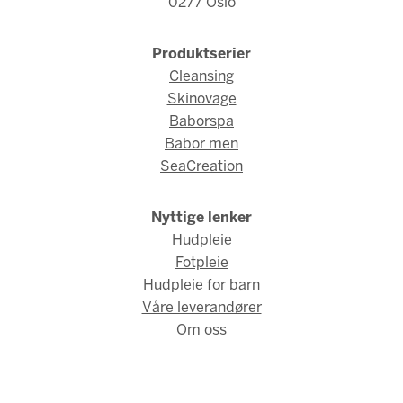
0277 Oslo
Produktserier
Cleansing
Skinovage
Baborspa
Babor men
SeaCreation
Nyttige lenker
Hudpleie
Fotpleie
Hudpleie for barn
Våre leverandører
Om oss
© Babor Norge 2026 / Webdesign og webutvikling av
AMBIO AS