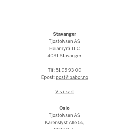
Stavanger
Tjøstolvsen AS
Heiamyrå 11 C
4031 Stavanger
Tlf:
51 95 93 00
Epost:
post@babor.no
Vis i kart
Oslo
Tjøstolvsen AS
Karenslyst Allé 55,