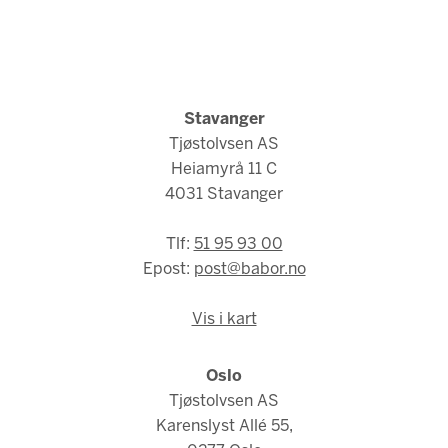
Stavanger
Tjøstolvsen AS
Heiamyrå 11 C
4031 Stavanger
Tlf:
51 95 93 00
Epost:
post@babor.no
Vis i kart
Oslo
Tjøstolvsen AS
Karenslyst Allé 55,