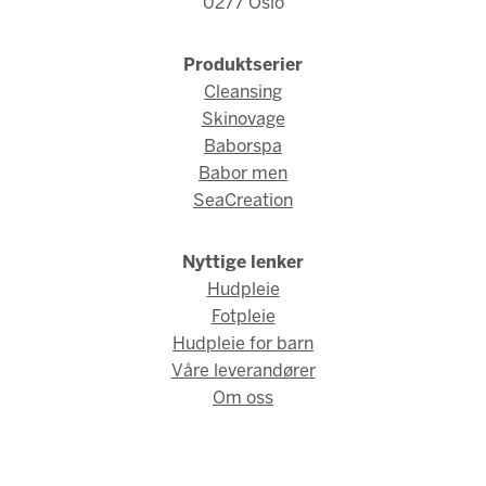
0277 Oslo
Produktserier
Cleansing
Skinovage
Baborspa
Babor men
SeaCreation
Nyttige lenker
Hudpleie
Fotpleie
Hudpleie for barn
Våre leverandører
Om oss
© Babor Norge 2026 / Webdesign og webutvikling av
AMBIO AS