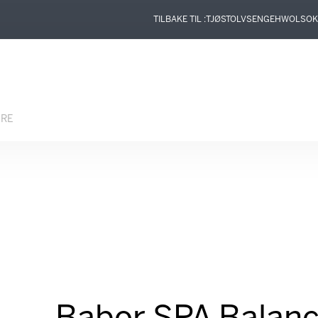
TILBAKE TIL :
TJØSTOLVSEN
GEHWOL
SOK
ERE