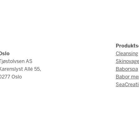
Produkts
Oslo
Cleansing
Tjøstolvsen AS
Skinovag
Karenslyst Allé 55,
Baborspa
0277 Oslo
Babor me
SeaCreati