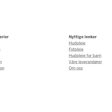
erier
Nyttige lenker
Hudpleie
e
Fotpleie
Hudpleie for barn
n
Våre leverandører
on
Om oss