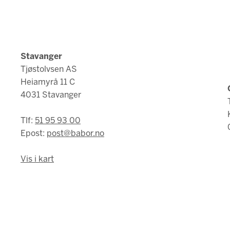
Stavanger
Tjøstolvsen AS
Heiamyrå 11 C
4031 Stavanger
Tlf:
51 95 93 00
Epost:
post@babor.no
Vis i kart