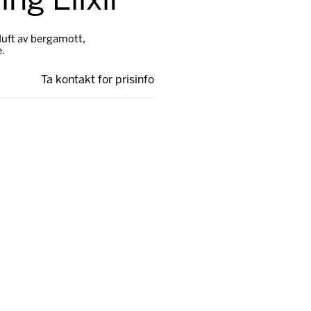
ng Elixir
 duft av bergamott,
e.
Ta kontakt for prisinfo