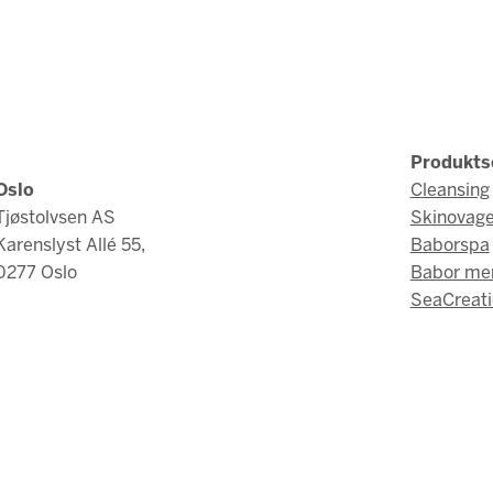
Produkts
Oslo
Cleansing
Tjøstolvsen AS
Skinovag
Karenslyst Allé 55,
Baborspa
0277 Oslo
Babor me
SeaCreati