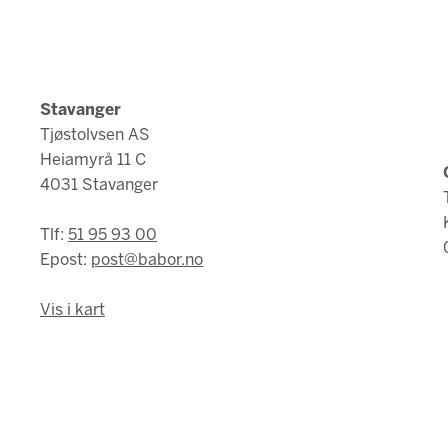
Stavanger
Tjøstolvsen AS
Heiamyrå 11 C
4031 Stavanger
Tlf:
51 95 93 00
Epost:
post@babor.no
Vis i kart