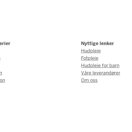
erier
Nyttige lenker
Hudpleie
e
Fotpleie
Hudpleie for barn
n
Våre leverandører
on
Om oss