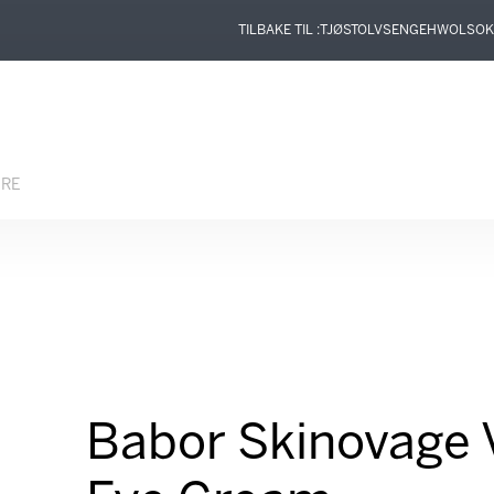
TILBAKE TIL :
TJØSTOLVSEN
GEHWOL
SOK
ERE
Babor Skinovage V