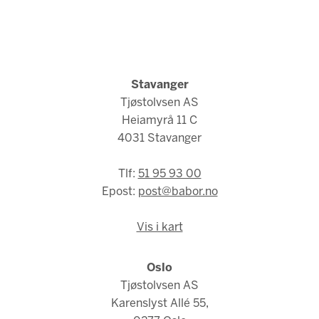
Stavanger
Tjøstolvsen AS
Heiamyrå 11 C
4031 Stavanger
Tlf:
51 95 93 00
Epost:
post@babor.no
Vis i kart
Oslo
Tjøstolvsen AS
Karenslyst Allé 55,