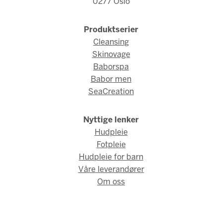
0277 Oslo
Produktserier
Cleansing
Skinovage
Baborspa
Babor men
SeaCreation
Nyttige lenker
Hudpleie
Fotpleie
Hudpleie for barn
Våre leverandører
Om oss
© Babor Norge 2026 / Webdesign og webutvikling av
AMBIO AS