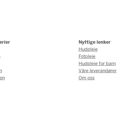
erier
Nyttige lenker
Hudpleie
e
Fotpleie
Hudpleie for barn
n
Våre leverandører
on
Om oss