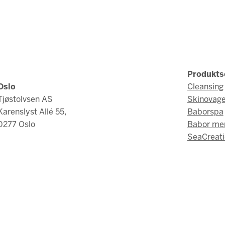
Produkts
Oslo
Cleansing
Tjøstolvsen AS
Skinovag
Karenslyst Allé 55,
Baborspa
0277 Oslo
Babor me
SeaCreati