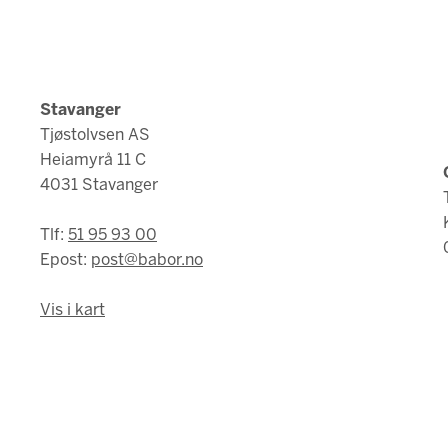
Stavanger
Tjøstolvsen AS
Heiamyrå 11 C
4031 Stavanger
Tlf:
51 95 93 00
Epost:
post@babor.no
Vis i kart