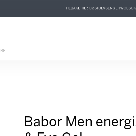
TILBAKE TIL :
TJØSTOLVSEN
GEHWOL
SOK
ERE
Babor Men energi