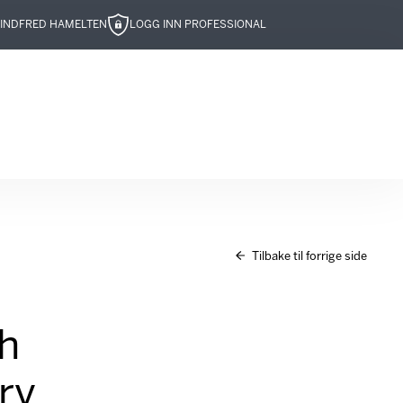
IND
FRED HAMELTEN
LOGG INN PROFESSIONAL
Tilbake til forrige side
sh
ry