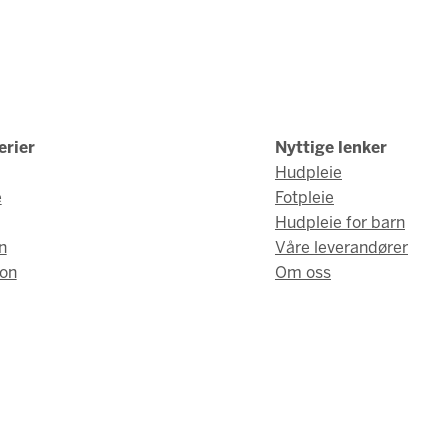
erier
Nyttige lenker
Hudpleie
e
Fotpleie
Hudpleie for barn
n
Våre leverandører
on
Om oss