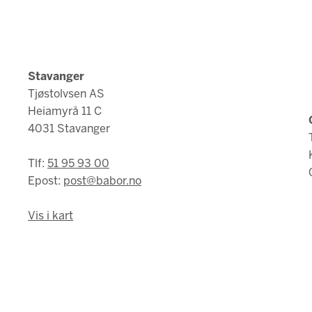
Stavanger
Tjøstolvsen AS
Heiamyrå 11 C
4031 Stavanger
Tlf:
51 95 93 00
Epost:
post@babor.no
Vis i kart