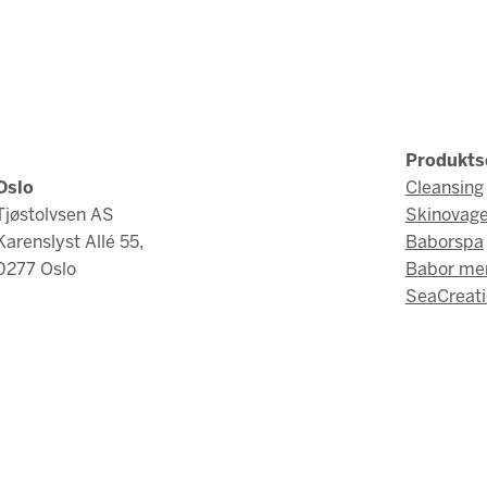
Produkts
Oslo
Cleansing
Tjøstolvsen AS
Skinovag
Karenslyst Allé 55,
Baborspa
0277 Oslo
Babor me
SeaCreati