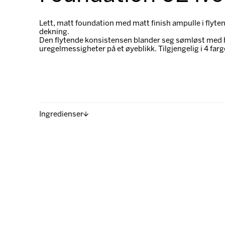
Lett, matt foundation med matt finish ampulle i flyte
dekning.
Den flytende konsistensen blander seg sømløst med h
uregelmessigheter på et øyeblikk. Tilgjengelig i 4 farg
Ingredienser