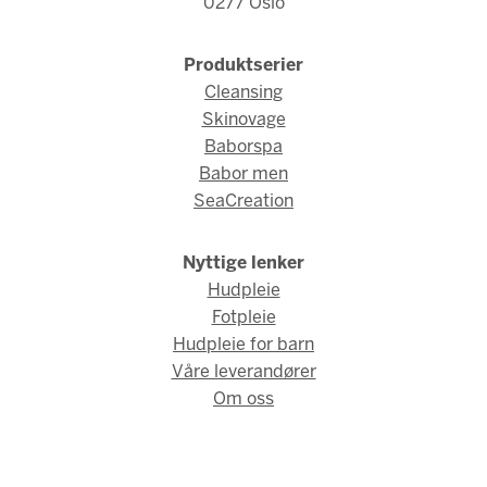
0277 Oslo
Produktserier
Cleansing
Skinovage
Baborspa
Babor men
SeaCreation
Nyttige lenker
Hudpleie
Fotpleie
Hudpleie for barn
Våre leverandører
Om oss
© Babor Norge 2026 / Webdesign og webutvikling av
AMBIO AS