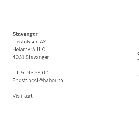
Stavanger
Tjøstolvsen AS
Heiamyrå 11 C
4031 Stavanger
Tlf:
51 95 93 00
Epost:
post@babor.no
Vis i kart