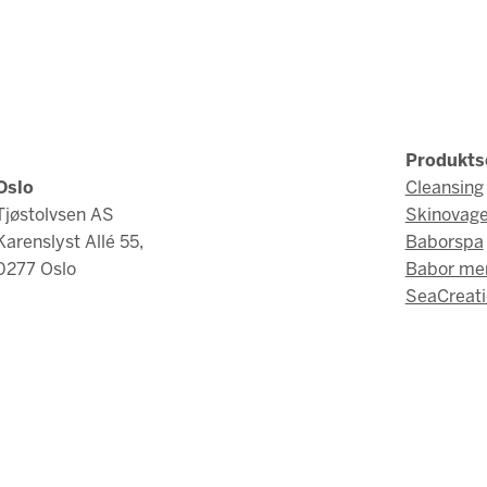
Produkts
Oslo
Cleansing
Tjøstolvsen AS
Skinovag
Karenslyst Allé 55,
Baborspa
0277 Oslo
Babor me
SeaCreati