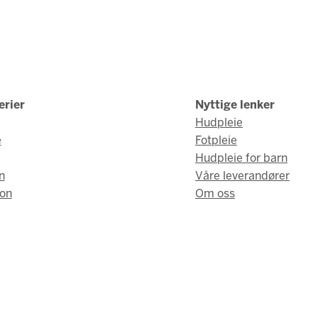
erier
Nyttige lenker
Hudpleie
e
Fotpleie
Hudpleie for barn
n
Våre leverandører
on
Om oss