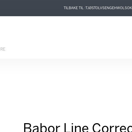
TILBAKE TIL :
TJØSTOLVSEN
GEHWOL
SOK
ERE
Babor Line Correc