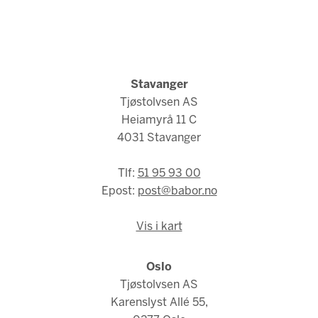
Stavanger
Tjøstolvsen AS
Heiamyrå 11 C
4031 Stavanger
Tlf:
51 95 93 00
Epost:
post@babor.no
Vis i kart
Oslo
Tjøstolvsen AS
Karenslyst Allé 55,