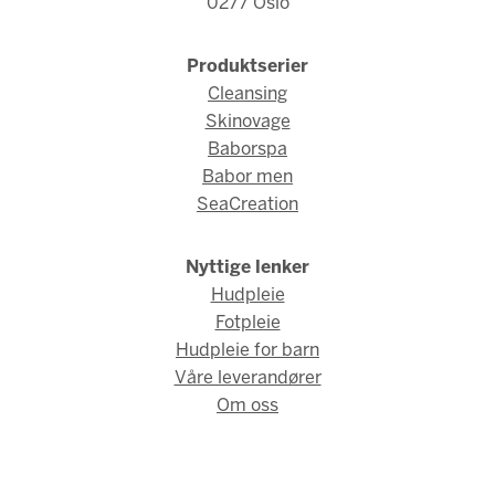
0277 Oslo
Produktserier
Cleansing
Skinovage
Baborspa
Babor men
SeaCreation
Nyttige lenker
Hudpleie
Fotpleie
Hudpleie for barn
Våre leverandører
Om oss
© Babor Norge 2026 / Webdesign og webutvikling av
AMBIO AS