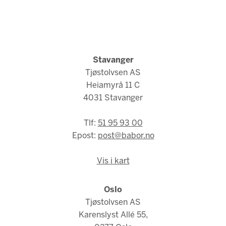
Stavanger
Tjøstolvsen AS
Heiamyrå 11 C
4031 Stavanger
Tlf:
51 95 93 00
Epost:
post@babor.no
Vis i kart
Oslo
Tjøstolvsen AS
Karenslyst Allé 55,