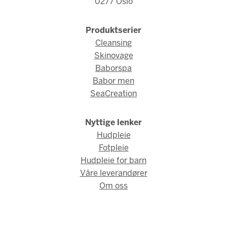
0277 Oslo
Produktserier
Cleansing
Skinovage
Baborspa
Babor men
SeaCreation
Nyttige lenker
Hudpleie
Fotpleie
Hudpleie for barn
Våre leverandører
Om oss
© Babor Norge 2026 / Webdesign og webutvikling av
AMBIO AS