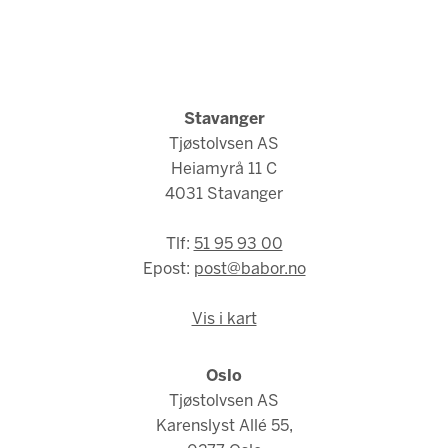
Stavanger
Tjøstolvsen AS
Heiamyrå 11 C
4031 Stavanger
Tlf:
51 95 93 00
Epost:
post@babor.no
Vis i kart
Oslo
Tjøstolvsen AS
Karenslyst Allé 55,