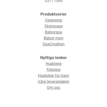
0277 Oslo
Produktserier
Cleansing
Skinovage
Baborspa
Babor men
SeaCreation
Nyttige lenker
Hudpleie
Fotpleie
Hudpleie for barn
Våre leverandører
Om oss
© Babor Norge 2026 / Webdesign og webutvikling av
AMBIO AS