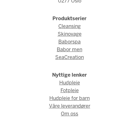
0277 Oslo
Produktserier
Cleansing
Skinovage
Baborspa
Babor men
SeaCreation
Nyttige lenker
Hudpleie
Fotpleie
Hudpleie for barn
Våre leverandører
Om oss
© Babor Norge 2026 / Webdesign og webutvikling av
AMBIO AS