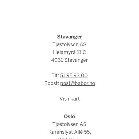
Stavanger
Tjøstolvsen AS
Heiamyrå 11 C
4031 Stavanger
Tlf:
51 95 93 00
Epost:
post@babor.no
Vis i kart
Oslo
Tjøstolvsen AS
Karenslyst Allé 55,