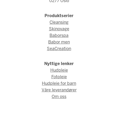
0277 Oslo
Produktserier
Cleansing
Skinovage
Baborspa
Babor men
SeaCreation
Nyttige lenker
Hudpleie
Fotpleie
Hudpleie for barn
Våre leverandører
Om oss
© Babor Norge 2026 / Webdesign og webutvikling av
AMBIO AS