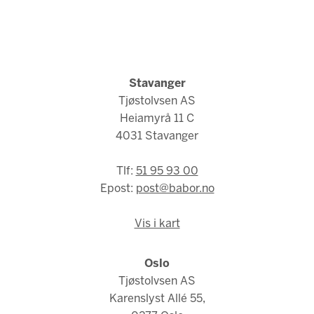
Stavanger
Tjøstolvsen AS
Heiamyrå 11 C
4031 Stavanger
Tlf:
51 95 93 00
Epost:
post@babor.no
Vis i kart
Oslo
Tjøstolvsen AS
Karenslyst Allé 55,