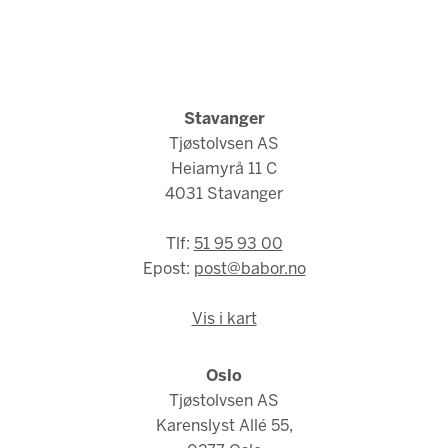
Stavanger
Tjøstolvsen AS
Heiamyrå 11 C
4031 Stavanger
Tlf:
51 95 93 00
Epost:
post@babor.no
Vis i kart
Oslo
Tjøstolvsen AS
Karenslyst Allé 55,