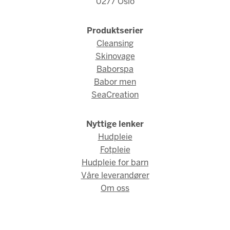
0277 Oslo
Produktserier
Cleansing
Skinovage
Baborspa
Babor men
SeaCreation
Nyttige lenker
Hudpleie
Fotpleie
Hudpleie for barn
Våre leverandører
Om oss
© Babor Norge 2026 / Webdesign og webutvikling av
AMBIO AS