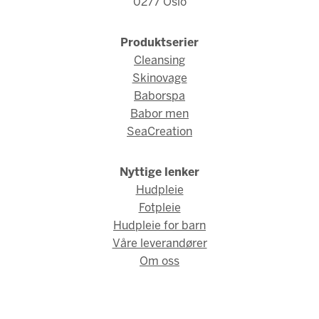
0277 Oslo
Produktserier
Cleansing
Skinovage
Baborspa
Babor men
SeaCreation
Nyttige lenker
Hudpleie
Fotpleie
Hudpleie for barn
Våre leverandører
Om oss
© Babor Norge 2026 / Webdesign og webutvikling av
AMBIO AS