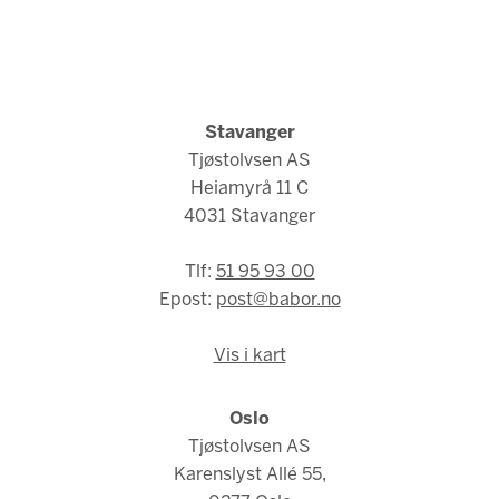
Stavanger
Tjøstolvsen AS
Heiamyrå 11 C
4031 Stavanger
Tlf:
51 95 93 00
Epost:
post@babor.no
Vis i kart
Oslo
Tjøstolvsen AS
Karenslyst Allé 55,